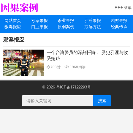
菜单
网站首页
亏孝果报
杀业果报
邪淫果报
凶财果报
狠毒报应
口业果报
原创案例
戒淫方法
经典传承
邪淫报应
一个台湾警员的深刻忏悔： 屡犯邪淫与收
受贿赂
703
赞
1968
阅读
© 2026
粤ICP备17122293号
搜索