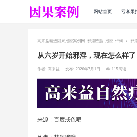
网站首页
亏孝果
高来益精选因果报应案例网_邪淫堕胎_报应_忏悔
邪
从六岁开始邪淫，现在怎么样了
作者:
高来益
发布: 2026年7月1日
115
阅读
来源：百度戒色吧