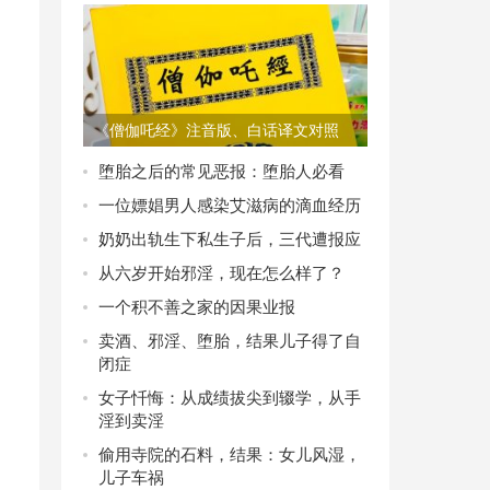
《僧伽吒经》注音版、白话译文对照
PDF电子版下载
堕胎之后的常见恶报：堕胎人必看
一位嫖娼男人感染艾滋病的滴血经历
奶奶出轨生下私生子后，三代遭报应
从六岁开始邪淫，现在怎么样了？
一个积不善之家的因果业报
卖酒、邪淫、堕胎，结果儿子得了自
闭症
女子忏悔：从成绩拔尖到辍学，从手
淫到卖淫
偷用寺院的石料，结果：女儿风湿，
儿子车祸