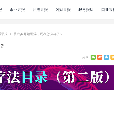
报
杀业果报
邪淫果报
凶财果报
狠毒报应
口业果
淫果报
从六岁开始邪淫，现在怎么样了？
？