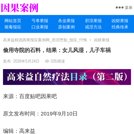
菜单
网站首页
亏孝果报
杀业果报
邪淫果报
凶财果报
狠毒报应
口业果报
原创案例
戒淫方法
经典传承
高来益精选因果报应案例网_邪淫堕胎_报应_忏悔
凶财果报
偷用寺院的石料，结果：女儿风湿，儿子车祸
发布: 2026年5月24日
335
阅读
来源：百度贴吧因果吧
原文发布时间：2019年9月10日
编辑：高来益