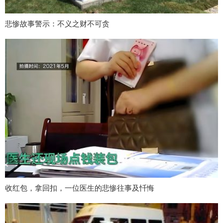
悲惨故事警示：不义之财不可贪
收红包，拿回扣，一位医生的悲惨往事及忏悔