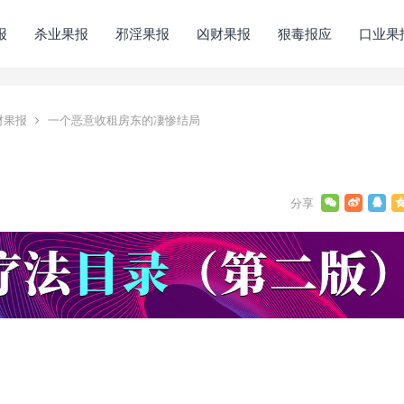
报
杀业果报
邪淫果报
凶财果报
狠毒报应
口业果
财果报
一个恶意收租房东的凄惨结局