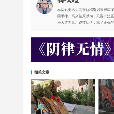
作者:
高来益
本网站更名为高来益精选因果报应
因果律。高来益原以为，只要方法
种天道力量。逆转病情，除了正确
相关文章