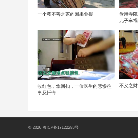
一个积不善之家的因果业报
偷用寺院
儿子车祸
不义之财
收红包，拿回扣，一位医生的悲惨往
事及忏悔
© 2026
粤ICP备17122293号