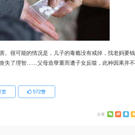
害。很可能的情况是，儿子的毒瘾没有戒掉，找老妈要钱
丧失了理智……父母造孽重而遭子女反噬，此种因果并不
打赏
572
赞