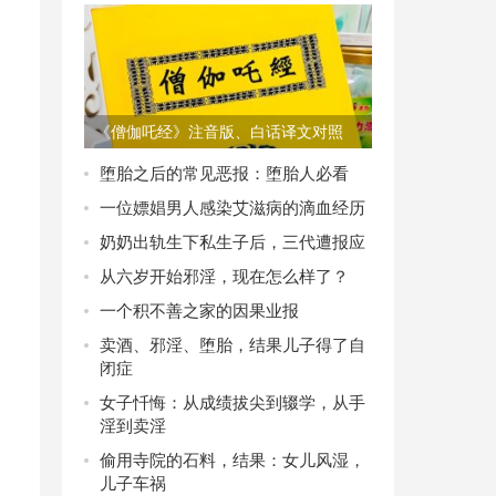
《僧伽吒经》注音版、白话译文对照
PDF电子版下载
堕胎之后的常见恶报：堕胎人必看
一位嫖娼男人感染艾滋病的滴血经历
奶奶出轨生下私生子后，三代遭报应
从六岁开始邪淫，现在怎么样了？
一个积不善之家的因果业报
卖酒、邪淫、堕胎，结果儿子得了自
闭症
女子忏悔：从成绩拔尖到辍学，从手
淫到卖淫
偷用寺院的石料，结果：女儿风湿，
儿子车祸