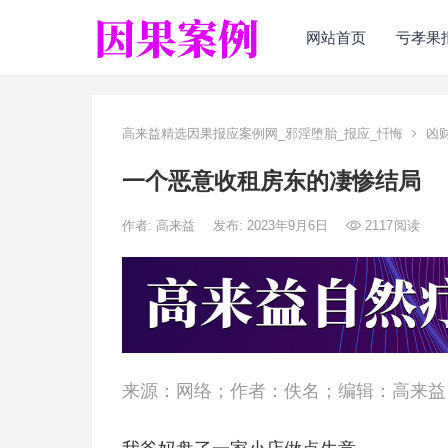
网站首页
亏孝果
高来益精选因果报应案例网_邪淫堕胎_报应_忏悔
凶
一个恶意收租房东的凄惨结局
作者:
高来益
发布: 2023年9月6日
2117
阅读
来源：网络；作者：佚名；编辑：高来益