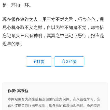
是一环扣一环。
现在很多狡诈之人，用三寸不烂之舌，巧言令色，费
尽心机夺取不义之财，自以为神不知鬼不觉，却恰恰
忘记顶头三尺有神明，冥冥之中已记下恶行，报应是
迟早的事。
打赏
274
赞
作者:
高来益
本网站更名为高来益精选因果报应案例网。高来益在学习、实
践和传播自然疗法中发现，很多疾病都遵循因果律。高来益原