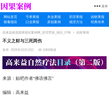
菜单
网站首页
亏孝果报
杀业果报
邪淫果报
凶财果报
狠毒报应
口业果报
原创案例
戒淫方法
经典传承
高来益精选因果报应案例网_邪淫堕胎_报应_忏悔
凶财果报
不义之财与三死两伤
发布: 2025年10月13日
1069
阅读
来源：贴吧作者“佛语佛言”
编辑：高来益