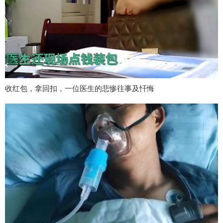
收红包，拿回扣，一位医生的悲惨往事及忏悔