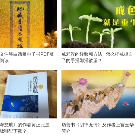
文注释白话版电子书PDF版
戒邪淫的经验和方法 | 怎么样戒掉自
阅读
己的手淫邪淫欲望？
海慈航》的作者黄正元是
劝善书《阴律无情》及作者上官玉华
版哪里下载？
简介