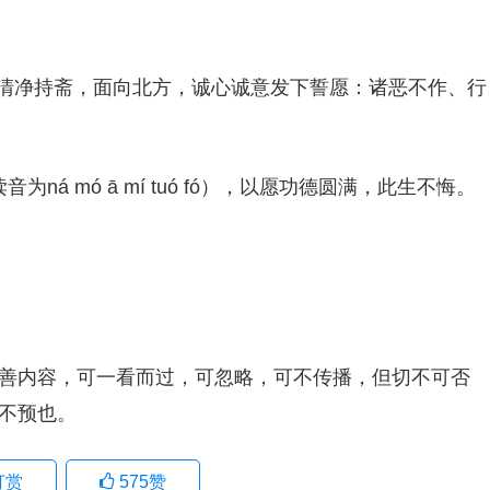
，清净持斋，面向北方，诚心诚意发下誓愿：诸恶不作、行
ná mó ā mí tuó fó），以愿功德圆满，此生不悔。
善内容，可一看而过，可忽略，可不传播，但切不可否
不预也。
打赏
575
赞