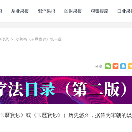
报
杀业果报
邪淫果报
凶财果报
狠毒报应
口业果
典传承
劝善书《玉曆寳鈔》第一章
玉曆寳鈔》或《玉歷寳鈔》）历史悠久，据传为宋朝的淡