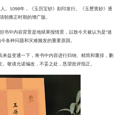
道人。1098年，《玉历宝钞》刻印发行。《玉歷寳鈔》逐
清朝雍正时期的增广版。
但书中内容背景是地狱果报情景，以致今天被认为是“迷
如今各种问题和灾难频发的重要原因。
，高来益变通一下，将书中内容进行归纳、精简和重排，删
条文。敬请允诺编改，不妥之处，恳望批评指正。