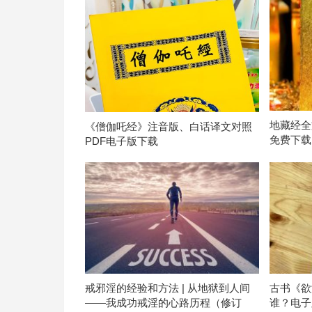
地藏经全
《僧伽吒经》注音版、白话译文对照
免费下载
PDF电子版下载
戒邪淫的经验和方法 | 从地狱到人间
古书《欲
——我成功戒淫的心路历程（修订
谁？电子