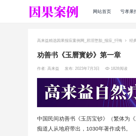
网站首页
亏孝果
高来益精选因果报应案例网_邪淫堕胎_报应_忏悔
经
劝善书《玉曆寳鈔》第一章
作者:
高来益
发布: 2023年7月3日
1828
阅读
中国民间劝善书《玉历宝钞》（繁体为《
痴道人从地府带出，1030年著作成书。