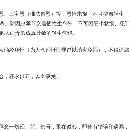
国恩、三宝恩（佛法僧恩）等，恩情未报，不可擅自轻生
杀。除因忠孝节义需牺牲生命外，不可因细小忿恨、犯罪
他人而弄假成真导致的轻生气绝。
为人诵经拜忏（为人念经忏悔罪过以消灾免祸），不得遗漏
心，枉求供养，以图享受。
地拜念一切经、咒、佛号，重在诚心，即使有错误和遗漏，