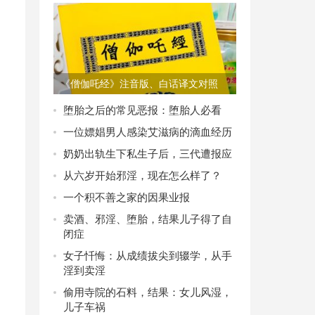
《僧伽吒经》注音版、白话译文对照
PDF电子版下载
堕胎之后的常见恶报：堕胎人必看
一位嫖娼男人感染艾滋病的滴血经历
奶奶出轨生下私生子后，三代遭报应
从六岁开始邪淫，现在怎么样了？
一个积不善之家的因果业报
卖酒、邪淫、堕胎，结果儿子得了自
闭症
女子忏悔：从成绩拔尖到辍学，从手
淫到卖淫
偷用寺院的石料，结果：女儿风湿，
儿子车祸