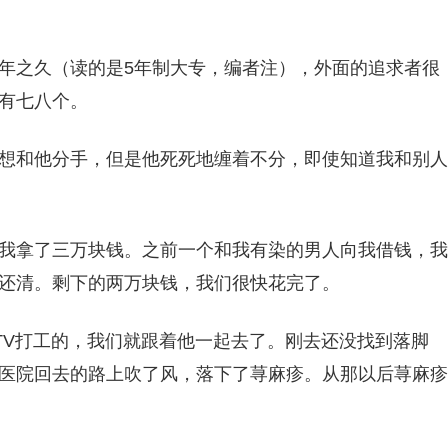
年之久（读的是5年制大专，编者注），外面的追求者很
有七八个。
想和他分手，但是他死死地缠着不分，即使知道我和别人
我拿了三万块钱。之前一个和我有染的男人向我借钱，我
还清。剩下的两万块钱，我们很快花完了。
TV打工的，我们就跟着他一起去了。刚去还没找到落脚
医院回去的路上吹了风，落下了荨麻疹。从那以后荨麻疹