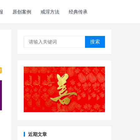
报
原创案例
戒淫方法
经典传承
搜索
近期文章