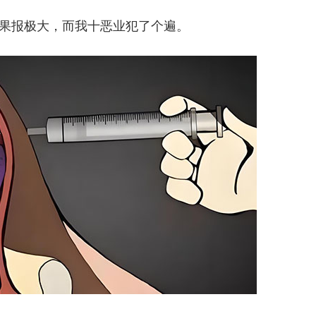
果报极大，而我十恶业犯了个遍。