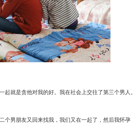
一起就是贪他对我的好。我在社会上交往了第三个男人。
二个男朋友又回来找我，我们又在一起了，然后我怀孕