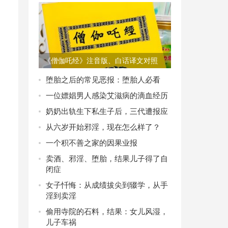
《僧伽吒经》注音版、白话译文对照
PDF电子版下载
堕胎之后的常见恶报：堕胎人必看
一位嫖娼男人感染艾滋病的滴血经历
奶奶出轨生下私生子后，三代遭报应
从六岁开始邪淫，现在怎么样了？
一个积不善之家的因果业报
卖酒、邪淫、堕胎，结果儿子得了自
闭症
女子忏悔：从成绩拔尖到辍学，从手
淫到卖淫
偷用寺院的石料，结果：女儿风湿，
儿子车祸