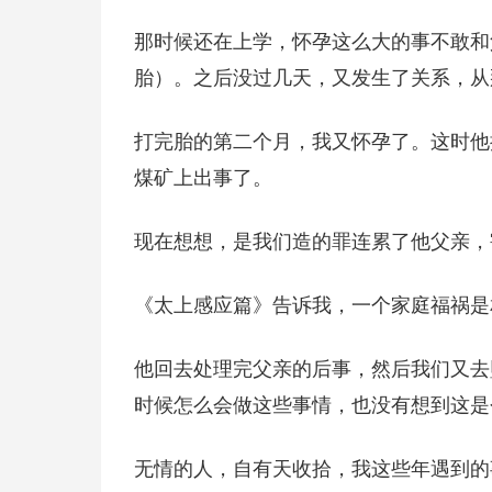
那时候还在上学，怀孕这么大的事不敢和
胎）。之后没过几天，又发生了关系，从
打完胎的第二个月，我又怀孕了。这时他
煤矿上出事了。
现在想想，是我们造的罪连累了他父亲，
《太上感应篇》告诉我，一个家庭福祸是
他回去处理完父亲的后事，然后我们又去
时候怎么会做这些事情，也没有想到这是
无情的人，自有天收拾，我这些年遇到的