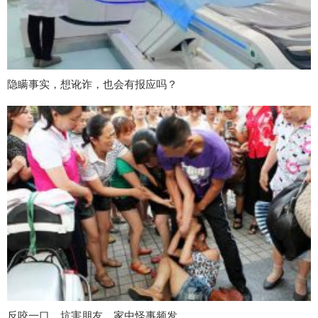
隐瞒事实，想讹诈，也会有报应吗？
反咬一口，坑害朋友，家中怪事频发