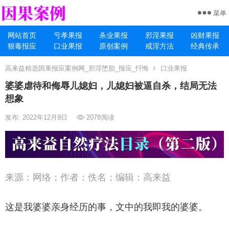
菜单
网站首页
亏孝果报
杀业果报
邪淫果报
凶财果报
狠毒报应
口业果报
原创案例
戒淫方法
经典传承
高来益精选因果报应案例网_邪淫堕胎_报应_忏悔
口业果报
婆婆虐待和侮辱儿媳妇，儿媳妇被逼自杀，结局无法
想象
发布: 2022年12月9日
2078
阅读
来源：网络；作者：佚名；编辑：高来益
这是我婆婆亲身经历的事，文中的我即我的婆婆。