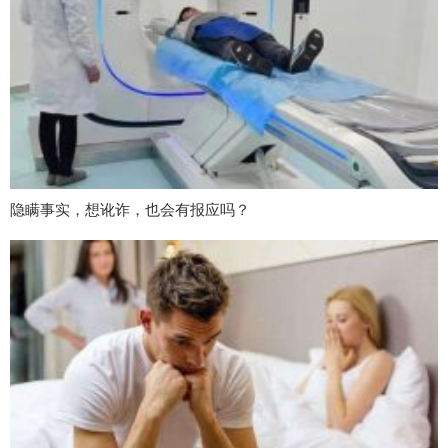
隐瞒事实，想讹诈，也会有报应吗？