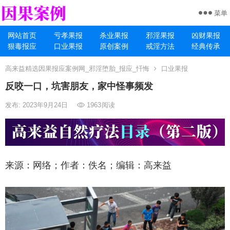
菜单
网站首页
亏孝果报
杀业果报
邪淫果报
凶财果报
狠毒报应
口业果报
原创案例
戒淫方法
经典传承
高来益精选因果报应案例网_邪淫堕胎_报应_忏悔
口业果报
反咬一口，坑害朋友，家中怪事频发
发布: 2023年9月24日
1963
阅读
来源：网络；作者：佚名；编辑：高来益