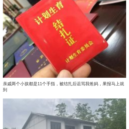
亲戚两个小孩都是11个手指，被结扎后诅骂我爸妈，果报马上就
到