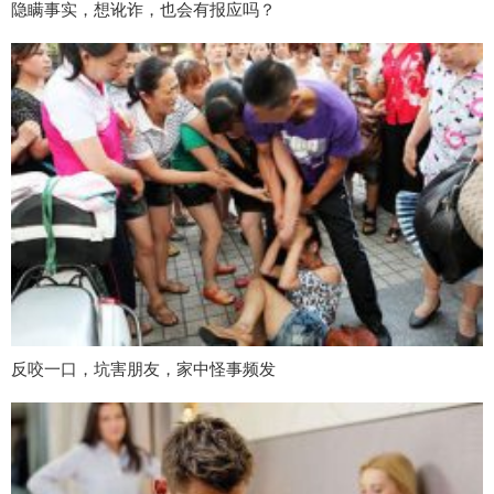
隐瞒事实，想讹诈，也会有报应吗？
反咬一口，坑害朋友，家中怪事频发