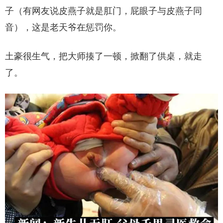
子（有网友说皮燕子就是肛门，屁眼子与皮燕子同
音），这是老天爷在惩罚你。
土豪很生气，把大师揍了一顿，掀翻了供桌，就走
了。