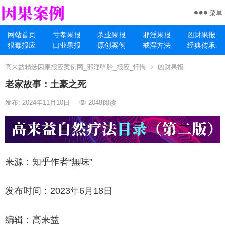
菜单
网站首页
亏孝果报
杀业果报
邪淫果报
凶财果报
狠毒报应
口业果报
原创案例
戒淫方法
经典传承
高来益精选因果报应案例网_邪淫堕胎_报应_忏悔
凶财果报
老家故事：土豪之死
发布: 2024年11月10日
2048
阅读
来源：知乎作者“無味”
发布时间：2023年6月18日
编辑：高来益