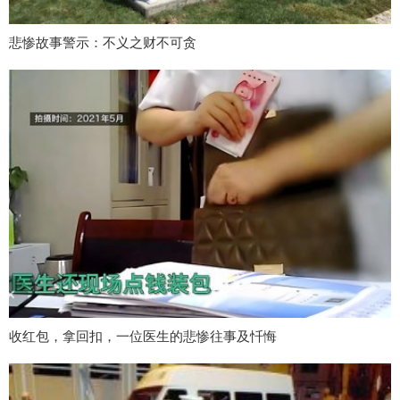
悲惨故事警示：不义之财不可贪
收红包，拿回扣，一位医生的悲惨往事及忏悔