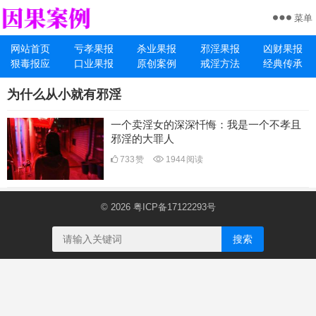
菜单
网站首页
亏孝果报
杀业果报
邪淫果报
凶财果报
狠毒报应
口业果报
原创案例
戒淫方法
经典传承
为什么从小就有邪淫
一个卖淫女的深深忏悔：我是一个不孝且
邪淫的大罪人
733
赞
1944
阅读
© 2026
粤ICP备17122293号
搜索