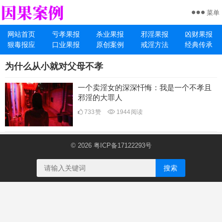
菜单
网站首页
亏孝果报
杀业果报
邪淫果报
凶财果报
狠毒报应
口业果报
原创案例
戒淫方法
经典传承
为什么从小就对父母不孝
一个卖淫女的深深忏悔：我是一个不孝且
邪淫的大罪人
733
赞
1944
阅读
© 2026
粤ICP备17122293号
搜索