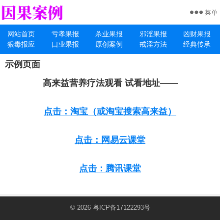
菜单
网站首页
亏孝果报
杀业果报
邪淫果报
凶财果报
狠毒报应
口业果报
原创案例
戒淫方法
经典传承
示例页面
高来益营养疗法观看 试看地址——
点击：淘宝（或淘宝搜索高来益）
点击：网易云课堂
点击：腾讯课堂
© 2026
粤ICP备17122293号