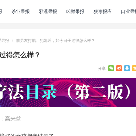
报
杀业果报
邪淫果报
凶财果报
狠毒报应
口业果
淫果报
前男友打胎、犯邪淫，如今日子过得怎么样？
过得怎么样？
：高来益