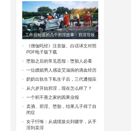
工作后知道的几个邪淫故事：邪淫导致
的惨烈果报
《僧伽吒经》注音版、白话译文对照
PDF电子版下载
堕胎之后的常见恶报：堕胎人必看
一位嫖娼男人感染艾滋病的滴血经历
奶奶出轨生下私生子后，三代遭报应
从六岁开始邪淫，现在怎么样了？
一个积不善之家的因果业报
卖酒、邪淫、堕胎，结果儿子得了自
闭症
女子忏悔：从成绩拔尖到辍学，从手
淫到卖淫