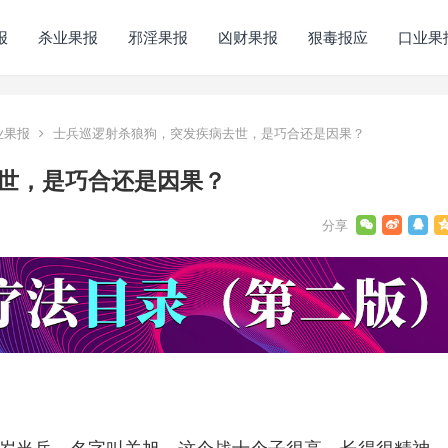
报
杀业果报
邪淫果报
凶财果报
狠毒报应
口业果
业果报
士兵巡逻射杀狼狗，突发疾病去世，是巧合还是因果？
世，是巧合还是因果？