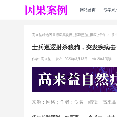
网站首页
亏孝果
高来益精选因果报应案例网_邪淫堕胎_报应_忏悔
杀
士兵巡逻射杀狼狗，突发疾病去
作者:
高来益
发布: 2023年3月13日
2041
阅读
来源：网络；作者：佚名；编辑：高来益