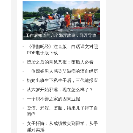
工作后知道的几个邪淫故事：邪淫导致
的惨烈果报
《僧伽吒经》注音版、白话译文对照
PDF电子版下载
堕胎之后的常见恶报：堕胎人必看
一位嫖娼男人感染艾滋病的滴血经历
奶奶出轨生下私生子后，三代遭报应
从六岁开始邪淫，现在怎么样了？
一个积不善之家的因果业报
卖酒、邪淫、堕胎，结果儿子得了自
闭症
女子忏悔：从成绩拔尖到辍学，从手
淫到卖淫