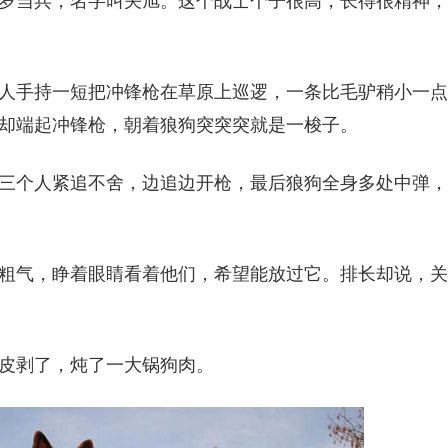
岁当兵，名字叫关旭。这个战士个子很高，长得很精神，
人手持一短把冲锋枪在草原上巡逻，一条比毛驴稍小一点
却端起冲锋枪，朝着狼狗突突突就是一梭子。
三个人紧追不舍，边追边开枪，最后狼狗全身多处中弹，
粗气，睁着眼睛看着他们，希望能放过它。排长却说，关
皮剥了，炖了一大锅狗肉。