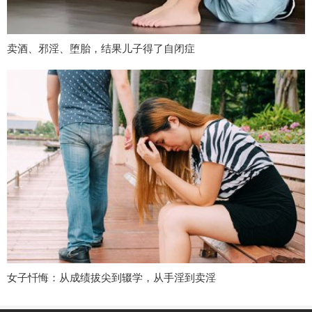
卖酒、邪淫、堕胎，结果儿子得了自闭症
女子忏悔：从成绩拔尖到辍学，从手淫到卖淫