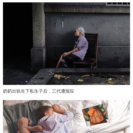
奶奶出轨生下私生子后，三代遭报应