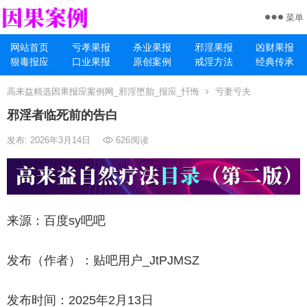
菜单
网站首页
亏孝果报
杀业果报
邪淫果报
凶财果报
狠毒报应
口业果报
原创案例
戒淫方法
经典传承
高来益精选因果报应案例网_邪淫堕胎_报应_忏悔
亏妻亏夫
邪淫者临死前的告白
发布: 2026年3月14日
626
阅读
来源：百度sy吧吧
发布（作者）：贴吧用户_JtPJMSZ
发布时间：2025年2月13日