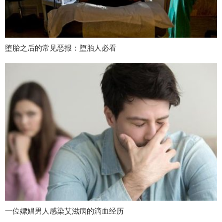
堕胎之后的常见恶报：堕胎人必看
一位嫖娼男人感染艾滋病的滴血经历