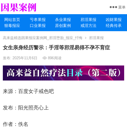
菜单
网站首页
亏孝果报
杀业果报
邪淫果报
凶财果报
狠毒报应
口业果报
原创案例
戒淫方法
经典传承
高来益精选因果报应案例网_邪淫堕胎_报应_忏悔
邪淫果报
女生亲身经历警示：手淫等邪淫易得不孕不育症
发布: 2025年11月6日
896
阅读
来源：百度女子戒色吧
发布：阳光照亮心上
作者：佚名