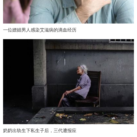
一位嫖娼男人感染艾滋病的滴血经历
奶奶出轨生下私生子后，三代遭报应