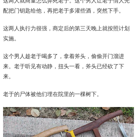
这两人就商量怎么弄死老于。这个男人让老于情人先
配把门钥匙给他，再把老于多灌些酒，突然下手。
这两人执行力很强，商定后的第三天晚上就按照计划
实施。
这个男人趁老于喝多了，拿着斧头，偷偷开门溜进
来。老于听见有动静，扭头一看，斧头已经砍了下
来。
老于的尸体被他们埋在院里的一棵树下。