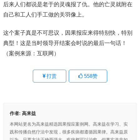
后来人们都说是老于的灵魂报了仇。他的亡灵就附在
自己和工人们手工做的关羽像上。
这个案子真是不可思议，因果报应来得特别快，特别
典型！这是当时领导开结案会时说的最后一句话！
（案例来源：互联网）
打赏
558
赞
作者:
高来益
本网站更名为高来益精选因果报应案例网。高来益在学习、实
践和传播自然疗法中发现，很多疾病都遵循因果律。高来益原
以为，只要方法正确而强大，疾病都可以治愈，但事实并非如