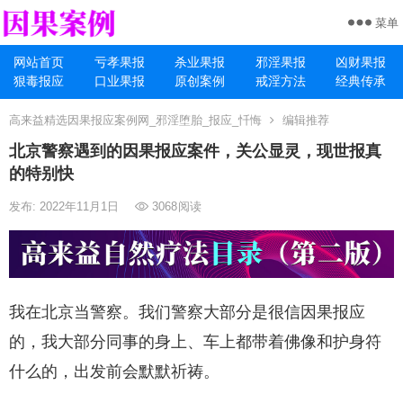
菜单
网站首页
亏孝果报
杀业果报
邪淫果报
凶财果报
狠毒报应
口业果报
原创案例
戒淫方法
经典传承
高来益精选因果报应案例网_邪淫堕胎_报应_忏悔
编辑推荐
北京警察遇到的因果报应案件，关公显灵，现世报真
的特别快
发布: 2022年11月1日
3068
阅读
我在北京当警察。我们警察大部分是很信因果报应
的，我大部分同事的身上、车上都带着佛像和护身符
什么的，出发前会默默祈祷。