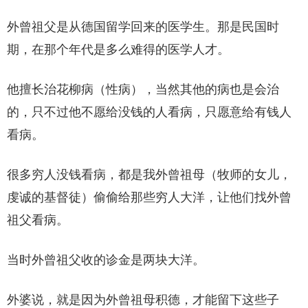
外曾祖父是从德国留学回来的医学生。那是民国时
期，在那个年代是多么难得的医学人才。
他擅长治花柳病（性病），当然其他的病也是会治
的，只不过他不愿给没钱的人看病，只愿意给有钱人
看病。
很多穷人没钱看病，都是我外曾祖母（牧师的女儿，
虔诚的基督徒）偷偷给那些穷人大洋，让他们找外曾
祖父看病。
当时外曾祖父收的诊金是两块大洋。
外婆说，就是因为外曾祖母积德，才能留下这些子