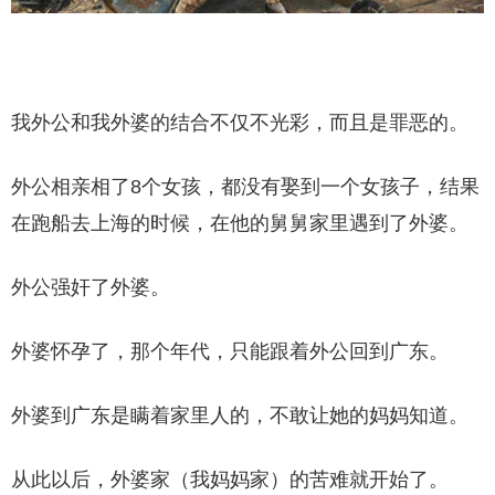
我外公和我外婆的结合不仅不光彩，而且是罪恶的。
外公相亲相了8个女孩，都没有娶到一个女孩子，结果
在跑船去上海的时候，在他的舅舅家里遇到了外婆。
外公强奸了外婆。
外婆怀孕了，那个年代，只能跟着外公回到广东。
外婆到广东是瞒着家里人的，不敢让她的妈妈知道。
从此以后，外婆家（我妈妈家）的苦难就开始了。