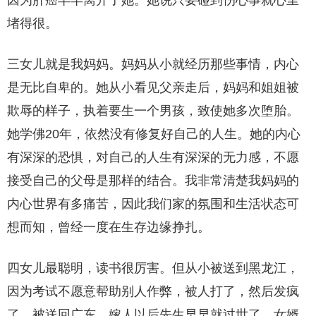
因为肝癌早早离开了她。她说只要碰到伤心事就心里
堵得很。
三女儿就是我妈妈。妈妈从小就经历那些事情，内心
是无比自卑的。她从小看见父亲走后，妈妈和姐姐被
欺辱的样子，执着要生一个男孩，致使她多次堕胎。
她学佛20年，依然没有修复好自己的人生。她的内心
有深深的恐惧，对自己的人生有深深的无力感，不愿
接受自己的父母是那样的结合。我非常清楚我妈妈的
内心世界有多痛苦，因此我们家的氛围和生活状态可
想而知，曾经一度在生存边缘挣扎。
四女儿最聪明，读书很厉害。但从小被送到黑龙江，
因为考试不愿意帮助别人作弊，被人打了，然后发疯
了，被送回广东。嫁人以后先生早早就过世了，女婿