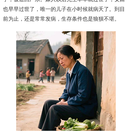
也早早过世了，唯一的儿子在小时候就病夭了。到目
前为止，还是常常发病，生存条件也是狼狈不堪。