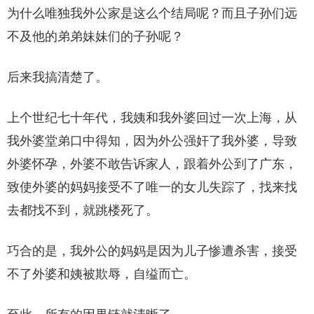
为什么唯独我外公家是这么个结局呢？而且子孙们远
不及他的弟弟妹妹们的子孙呢？
后来我搞清楚了。
上个世纪七十年代，我姨和我外婆回过一次上海，从
我外婆堂弟口中得知，因为外公强奸了我外婆，导致
外婆怀孕，外婆不敢告诉家人，跟着外公到了广东，
致使外婆的妈妈接受不了唯一的女儿失踪了，找来找
去都找不到，就跳楼死了。
巧合的是，我外公的妈妈是因为儿子惨遭杀害，接受
不了外婆和姨被欺辱，自缢而亡。