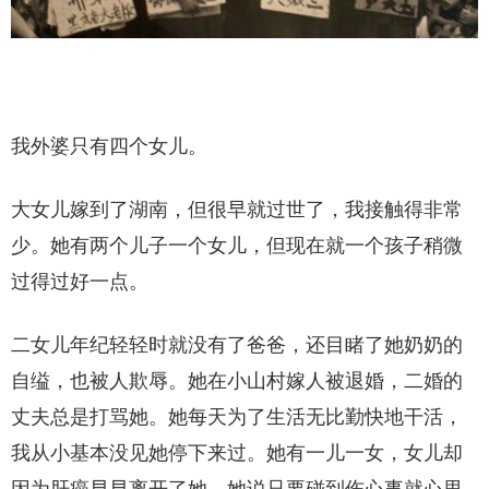
我外婆只有四个女儿。
大女儿嫁到了湖南，但很早就过世了，我接触得非常
少。她有两个儿子一个女儿，但现在就一个孩子稍微
过得过好一点。
二女儿年纪轻轻时就没有了爸爸，还目睹了她奶奶的
自缢，也被人欺辱。她在小山村嫁人被退婚，二婚的
丈夫总是打骂她。她每天为了生活无比勤快地干活，
我从小基本没见她停下来过。她有一儿一女，女儿却