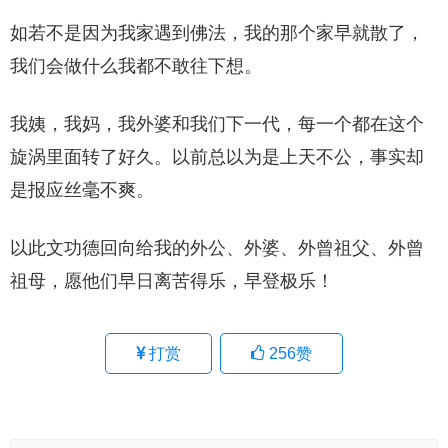
如若不是因为我家遇到佛法，我的那个家早就散了，
我们会做什么我都不敢往下想。
我姨，我妈，我外婆和我们下一代，每一个都在这个
旋涡里面转了好久。以前总以为是上天不公，事实却
是报应丝毫不爽。
以此文功德回向给我的外公、外婆、外曾祖父、外曾
祖母，愿他们早日离苦得乐，早登极乐！
打赏
256
赞