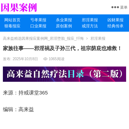
菜单
网站首页
亏孝果报
杀业果报
邪淫果报
凶财果报
狠毒报应
口业果报
原创案例
戒淫方法
经典传承
高来益精选因果报应案例网_邪淫堕胎_报应_忏悔
邪淫果报
家族往事——邪淫祸及子孙三代，祖宗荫庇也难救！
发布: 2025年10月8日
1065
阅读
来源：持戒课堂365
编辑：高来益