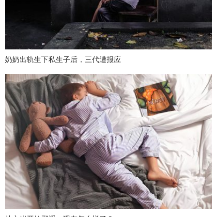
奶奶出轨生下私生子后，三代遭报应