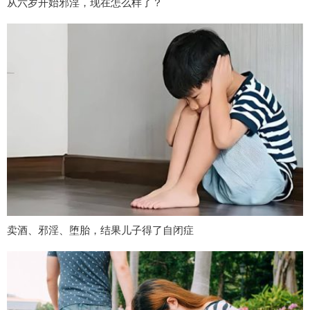
从六岁开始邪淫，现在怎么样了？
卖酒、邪淫、堕胎，结果儿子得了自闭症