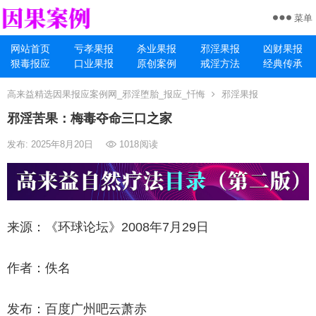
菜单
网站首页
亏孝果报
杀业果报
邪淫果报
凶财果报
狠毒报应
口业果报
原创案例
戒淫方法
经典传承
高来益精选因果报应案例网_邪淫堕胎_报应_忏悔
邪淫果报
邪淫苦果：梅毒夺命三口之家
发布: 2025年8月20日
1018
阅读
来源：《环球论坛》2008年7月29日
作者：佚名
发布：百度广州吧云萧赤