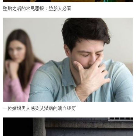
堕胎之后的常见恶报：堕胎人必看
一位嫖娼男人感染艾滋病的滴血经历