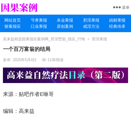
菜单
网站首页
亏孝果报
杀业果报
邪淫果报
凶财果报
狠毒报应
口业果报
原创案例
戒淫方法
经典传承
高来益精选因果报应案例网_邪淫堕胎_报应_忏悔
邪淫果报
一个百万富翁的结局
发布: 2025年5月4日
1136
阅读
来源：贴吧作者E咻哥
编辑：高来益