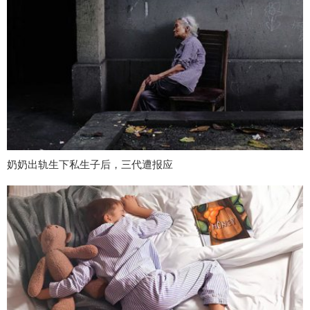
奶奶出轨生下私生子后，三代遭报应