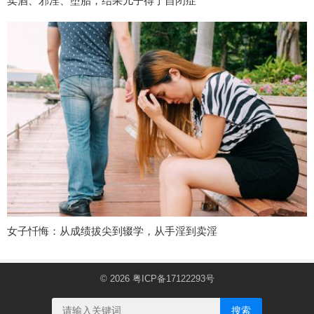
卖酒、邪淫、堕胎，结果儿子得了自闭症
女子忏悔：从成绩拔尖到辍学，从手淫到卖淫
© 2026
粤ICP备17122293号
搜索