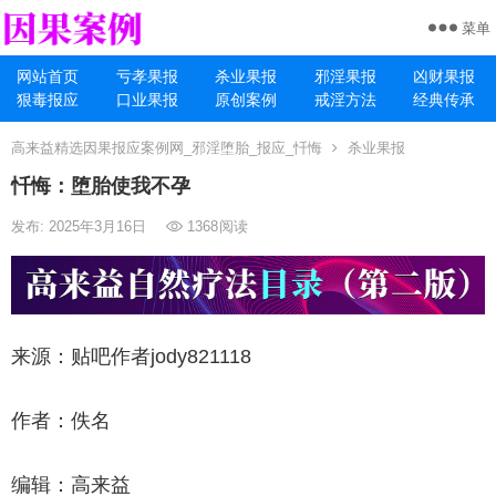
菜单
网站首页
亏孝果报
杀业果报
邪淫果报
凶财果报
狠毒报应
口业果报
原创案例
戒淫方法
经典传承
高来益精选因果报应案例网_邪淫堕胎_报应_忏悔
杀业果报
忏悔：堕胎使我不孕
发布: 2025年3月16日
1368
阅读
来源：贴吧作者jody821118
作者：佚名
编辑：高来益