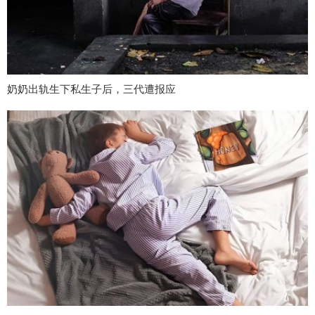
奶奶出轨生下私生子后，三代遭报应