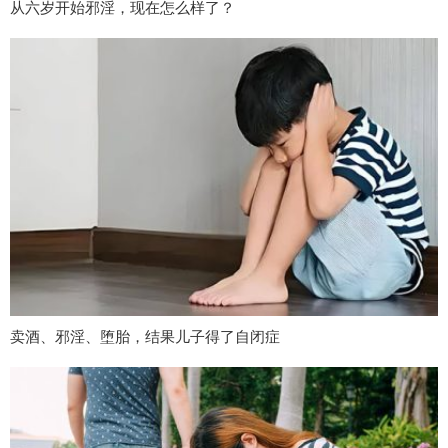
从六岁开始邪淫，现在怎么样了？
卖酒、邪淫、堕胎，结果儿子得了自闭症