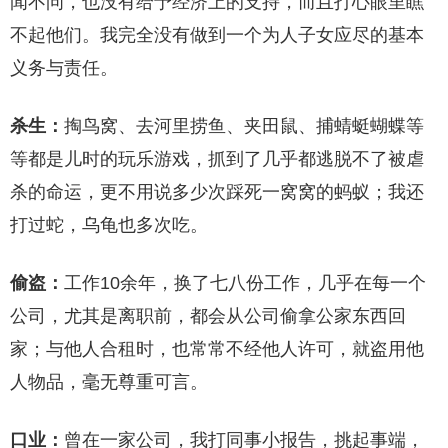
闻不问，也没有给予经济上的支持，而且打心眼里瞧
不起他们。我完全没有做到一个为人子女应尽的基本
义务与责任。
杀生：
掏鸟窝、去河里捞鱼、夹田鼠、捕蜻蜓蝴蝶等
等都是儿时的玩乐游戏，抓到了几乎都逃脱不了被虐
杀的命运，更不用说多少次踩死一窝窝的蚂蚁；我还
打过蛇，乌龟也多次吃。
偷盗：
工作10余年，换了七八份工作，几乎在每一个
公司，尤其是离职前，都会从公司偷拿公家东西回
家；与他人合租时，也常常不经他人许可，就盗用他
人物品，毫无尊重可言。
口业：
曾在一家公司，我打同事小报告，挑起事端，