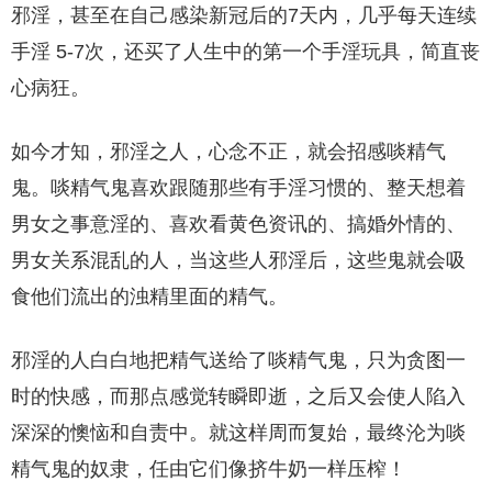
邪淫，甚至在自己感染新冠后的7天内，几乎每天连续
手淫 5-7次，还买了人生中的第一个手淫玩具，简直丧
心病狂。
如今才知，邪淫之人，心念不正，就会招感啖精气
鬼。啖精气鬼喜欢跟随那些有手淫习惯的、整天想着
男女之事意淫的、喜欢看黄色资讯的、搞婚外情的、
男女关系混乱的人，当这些人邪淫后，这些鬼就会吸
食他们流出的浊精里面的精气。
邪淫的人白白地把精气送给了啖精气鬼，只为贪图一
时的快感，而那点感觉转瞬即逝，之后又会使人陷入
深深的懊恼和自责中。就这样周而复始，最终沦为啖
精气鬼的奴隶，任由它们像挤牛奶一样压榨！