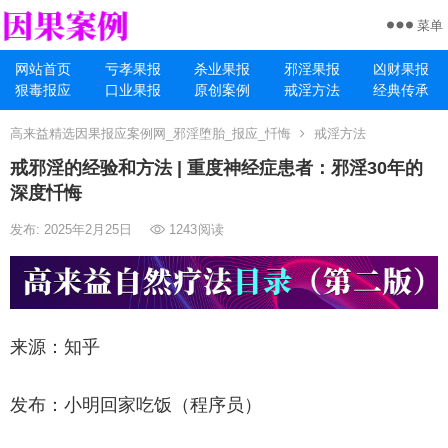
菜单
网站首页
亏孝果报
杀业果报
邪淫果报
凶财果报
狠毒报应
口业果报
原创案例
戒淫方法
经典传承
高来益精选因果报应案例网_邪淫堕胎_报应_忏悔
戒淫方法
戒邪淫的经验和方法 | 重度神经症患者：邪淫30年的
深度忏悔
发布: 2025年2月25日
1243
阅读
来源：知乎
发布：小明回家吃饭（程序员）