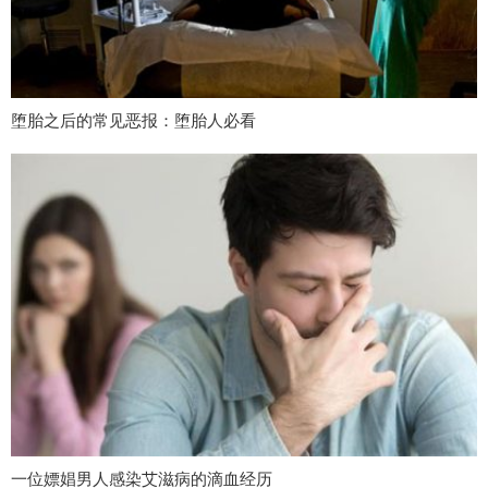
堕胎之后的常见恶报：堕胎人必看
一位嫖娼男人感染艾滋病的滴血经历