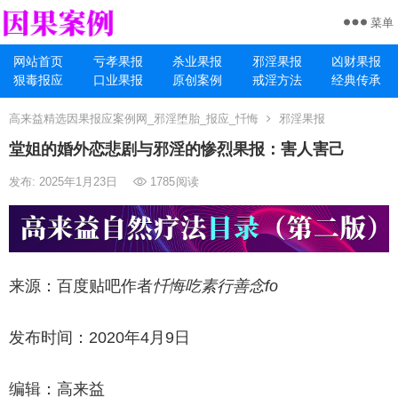
菜单
网站首页
亏孝果报
杀业果报
邪淫果报
凶财果报
狠毒报应
口业果报
原创案例
戒淫方法
经典传承
高来益精选因果报应案例网_邪淫堕胎_报应_忏悔
邪淫果报
堂姐的婚外恋悲剧与邪淫的惨烈果报：害人害己
发布: 2025年1月23日
1785
阅读
来源：百度贴吧作者
忏悔吃素行善念fo
发布时间：2020年4月9日
编辑：高来益