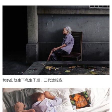
奶奶出轨生下私生子后，三代遭报应