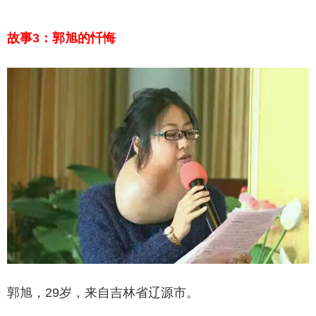
故事3：郭旭的忏悔
郭旭，29岁，来自吉林省辽源市。