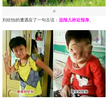
貉
刘欣怡的遭遇应了一句古话：
远报儿孙近报身
。