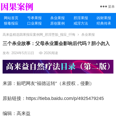
菜单
网站首页
亏孝果报
杀业果报
邪淫果报
凶财果报
狠毒报应
口业果报
原创案例
戒淫方法
经典传承
高来益精选因果报应案例网_邪淫堕胎_报应_忏悔
杀业果报
三个杀业故事：父母杀业重会影响后代吗？胆小勿入
发布: 2024年5月11日
2026
阅读
来源：贴吧网友“福德运转”（未授权，侵删）
原贴链接：https://tieba.baidu.com/p/4925479245
编辑：高来益