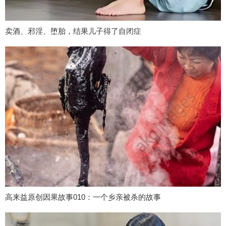
卖酒、邪淫、堕胎，结果儿子得了自闭症
高来益原创因果故事010：一个乡亲被杀的故事